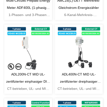
Multi-Circuits Prepaid Energy
AMC16(L)-DETT Mehrkreis-
Meter ADF400L (1-phasig &
Gleichstrom-Energiezähler
1-Phasen- und 3-Phasen-
3-phasig)
6-Kanal-Mehrkreis-
Vorauszahlungszähler
Gleichstrom-Energiezähler
ADL200N-CT MID UL-
ADL400N-CT MID UL-
zertifizierter einphasiger DIN-
zertifizierter dreiphasiger
CT-betrieben, UL- und MID-
Schienen-Energiemesser
CT-betrieben, UL- und MID-
DIN-Schienen-
zertifiziert
Energiemesser
zertifiziert