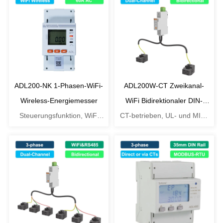
ADL200-NK 1-Phasen-WiFi-
ADL200W-CT Zweikanal-
Wireless-Energiemesser
WiFi Bidirektionaler DIN-
Steuerungsfunktion, WiFi
CT-betrieben, UL- und MID-
Schienen-Energiemesser
drahtlos
zertifiziert